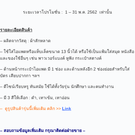
ระยะเวลาโปรโมชั่น : 1 – 31 พ.ค. 2562 เท่านั้น
รายละเอียดสินค้า
– ผลิตจากวัสดุ : ผ้าสักหลาด
– ใช้ใส่ไอแพดหรือแท็บเล็ตขนาด 13 นิ้วได้ หรือใช้เป็นแฟ้มใส่สมุด หนังสือ
และของใช้อื่นๆ
เช่น พาวเวอร์แบงค์ หูฟัง กระเป๋าสตางค์
– ด้านหน้ากระเป๋าไอแพด มี 1 ช่อง และด้านหลังอีก 2 ช่องย่อยสำหรับใส่
บัตร เสียบปากกา ฯลฯ
– ดีไซน์เรียบหรู ทันสมัย ใช้ได้ทั้งวัยรุ่น นักศึกษา และคนทำงาน
– มี 3 สีให้เลือก : ดำ, เทาเข้ม, เทาอ่อน
– ดูรูปสินค้ารุ่นนี้เพิ่มเติม คลิก >>
Link
– สอบถามข้อมูลเพิ่มเติม กรุณาติดต่อฝ่ายขาย –