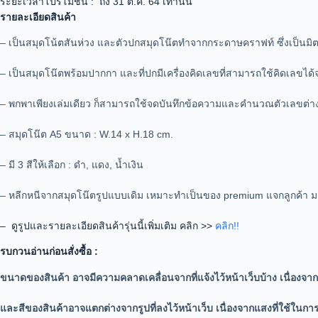
ระยะเวลาโปรโมชั่น : ถึง 31 ต.ค. 64 เท่านั้น
รายละเอียดสินค้า
– เป็นสมุดโน้ตสันห่วง และตัวปกสมุดโน๊ตทำจากกระดาษคราฟท์ ซึ่งเป็นมิตร
– เป็นสมุดโน๊ตพร้อมปากกา และที่ปกมีเครื่องคิดเลขที่สามารถใช้คิดเลขได
– พกพาเพียงเล่มเดียว ก็สามารถใช้จดบันทึกข้อความและคำนวณตัวเลขต่า
– สมุดโน๊ต A5 ขนาด : W.14 x H.18 cm.
– มี 3 สีให้เลือก : ดำ, แดง, น้ำเงิน
– หลีกหนีจากสมุดโน๊ตรูปแบบเดิม เหมาะทำเป็นของ premium แจกลูกค้า
– ดูรูปและรายละเอียดสินค้ารุ่นนี้เพิ่มเติม คลิก >>
คลิก!!
รบกวนอ่านก่อนสั่งซื้อ :
ขนาดของสินค้า อาจมีความคลาดเคลื่อนจากที่แจ้งไว้หน้าเว็บบ้าง เนื่องจากเค
และสีของสินค้าอาจแตกต่างจากรูปที่ลงไว้หน้าเว็บ เนื่องจากแสงที่ใช้ในกา