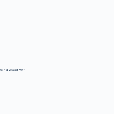
จกงาน event ฯลฯ