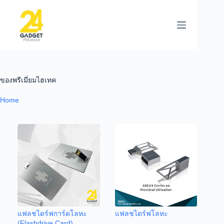
ของพรีเมี่ยมไฮเทค
Home
แฟลชไดร์ฟการ์ดโลหะ
แฟลชไดร์ฟโลหะ
(Flashdrive Card)