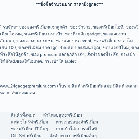
***ยิ่งซื้อจำนวนมาก ราคายิ่งถูกลง***
” รับจัดหาของของพรีเมี่ยมแจกลูกค้า, ของชำร่วย, ของพรีเมี่ยมไอที, ของพรี
เมี่ยมไฮเทค, ของพรีเมี่ยม กระเป๋า, ของที่ระลึก gadget, ของแจกงาน
สัมมนา, ของแจกงานประชุม, ของแจกงาน event, ของพรีเมี่ยม ราคาไม่
เกิน 100, ของพรีเมี่ยม ราคาถูก, รับผลิต ของสมนาคุณ, ของแจกปีใหม่, ของ
ที่ระลึกให้ลูกค้า, ของ premium แจกลูกค้า เก๋ๆ, สั่งทำของที่ระลึก, กระเป๋า
ใส่ iPad,ซองใส่ไอแพด, กระเป๋าใส่ tablet”
www.24gadgetpremium.com เว็บรวมสินค้าพรีเมี่ยมทันสมัย มีสินค้าหลาก
หลาย อัพเดตตลอด
สินค้าทั้งหมด
ลำโพงบลูทูธพรีเมี่ยม
แฟลชไดร์ฟพรีเมี่ยม
พาวเวอร์แบงค์พรีเมี่ยม
ของพรีเมี่ยม IT อื่นๆ
กระเป๋าใส่อุปกรณ์ไอที
Gift Set พรีเมี่ยม
สั่งทำกระเป๋าพรีเมี่ยมอื่นๆ