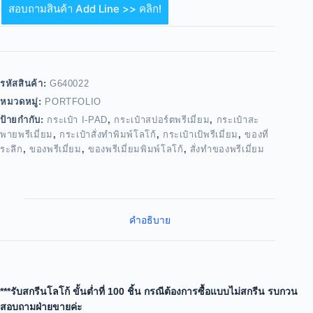
สอบถามสินค้า Add Line >> คลิก!
รหัสสินค้า:
G640022
หมวดหมู่:
PORTFOLIO
ป้ายกำกับ:
กระเป๋า I-PAD
,
กระเป๋าสปอร์ตพรีเมี่ยม
,
กระเป๋าสะ
พายพรีเมี่ยม
,
กระเป๋าสั่งทำพิมพ์โลโก้
,
กระเป๋าเป้พรีเมี่ยม
,
ของที่
ระลึก
,
ของพรีเมี่ยม
,
ของพรีเมี่ยมพิมพ์โลโก้
,
สั่งทำของพรีเมี่ยม
คำอธิบาย
***รับสกรีนโลโก้ ขั้นต่ำที่ 100 ชิ้น กรณีต้องการซื้อแบบไม่สกรีน รบกวน
สอบถามฝ่ายขายค่ะ