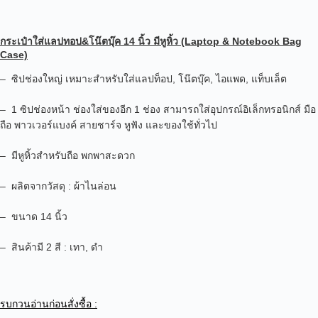
กระเป๋าใส่แลปทอป&โน๊ตบุ๊ค 14 นิ้ว มีหูหิ้ว (Laptop & Notebook Bag
Case)
– ซิปช่องใหญ่ เหมาะสำหรับใส่แลปท็อป, โน๊ตบุ๊ค, ไอแพด, แท็บเล็ต
– 1 ซิปช่องหน้า ช่องใส่ของอีก 1 ช่อง สามารถใส่อุปกรณ์อิเล็กทรอนิกส์ มือ
ถือ พาวเวอร์แบงค์ สายชาร์จ หูฟัง และของใช้ทั่วไป
– มีหูหิ้วสำหรับถือ พกพาสะดวก
– ผลิตจากวัสดุ : ผ้าไนล่อน
– ขนาด
14 นิ้ว
– สินค้ามี 2 สี : เทา, ดำ
รบกวนอ่านก่อนสั่งซื้อ :