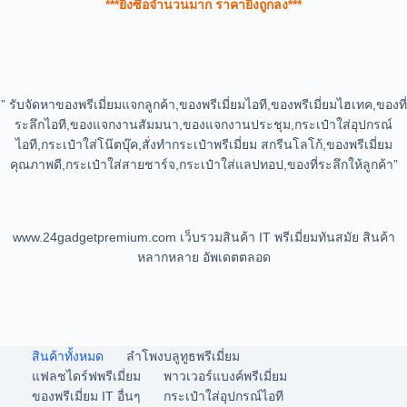
***ยิ่งซื้อจำนวนมาก ราคายิ่งถูกลง***
” รับจัดหาของพรีเมี่ยมแจกลูกค้า,ของพรีเมี่ยมไอที,ของพรีเมี่ยมไฮเทค,ของที่
ระลึกไอที,ของแจกงานสัมมนา,ของแจกงานประชุม,กระเป๋าใส่อุปกรณ์
ไอที,กระเป๋าใส่โน๊ตบุ๊ค,สั่งทำกระเป๋าพรีเมี่ยม สกรีนโลโก้,ของพรีเมี่ยม
คุณภาพดี,กระเป๋าใส่สายชาร์จ,กระเป๋าใส่แลปทอป,ของที่ระลึกให้ลูกค้า”
www.24gadgetpremium.com เว็บรวมสินค้า IT พรีเมี่ยมทันสมัย สินค้า
หลากหลาย อัพเดตตลอด
สินค้าทั้งหมด
ลำโพงบลูทูธพรีเมี่ยม
แฟลชไดร์ฟพรีเมี่ยม
พาวเวอร์แบงค์พรีเมี่ยม
ของพรีเมี่ยม IT อื่นๆ
กระเป๋าใส่อุปกรณ์ไอที