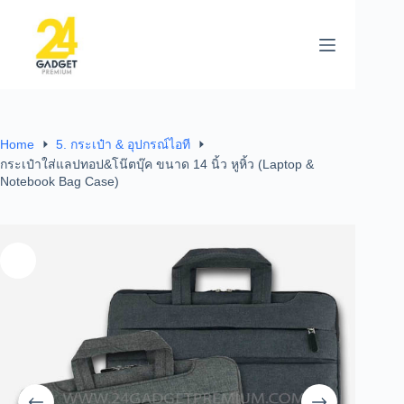
Home
5. กระเป๋า & อุปกรณ์ไอที
กระเป๋าใส่แลปทอป&โน๊ตบุ๊ค ขนาด 14 นิ้ว หูหิ้ว (Laptop &
Notebook Bag Case)