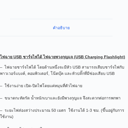
คำอธิบาย
ไฟฉาย USB ชาร์จไฟได้ ไฟฉายพวงกุญแจ (USB Charging Flashlight)
– ไฟฉายชาร์จไฟได้ โดยด้านหนึ่งจะมีหัว USB สามารถเสียบชาร์จไฟกับ
พาวเวอร์แบงค์, คอมพิวเตอร์, โน๊ตบุ๊ค และหัวปลั๊กที่มีช่องเสียบ USB
– ใช้งานง่าย เปิด-ปิดไฟโดยแค่หมุนที่ตัวไฟฉาย
– ขนาดกะทัดรัด น้ำหนักเบาและยังมีพวงกุญแจ จึงสะดวกต่อการพกพา
– ระยะไฟส่องสว่างประมาณ 50 เมตร ใช้งานได้ 1-3 ชม. (ขึ้นอยู่กับการ
ใช้งาน)