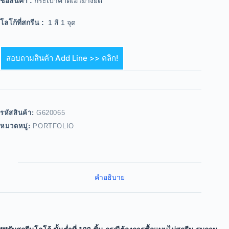
ชื่อสินค้า :
กระเป๋าคาดเอวยางยืด
โลโก้ที่สกรีน :
1 สี 1 จุด
สอบถามสินค้า Add Line >> คลิก!
รหัสสินค้า:
G620065
หมวดหมู่:
PORTFOLIO
คำอธิบาย