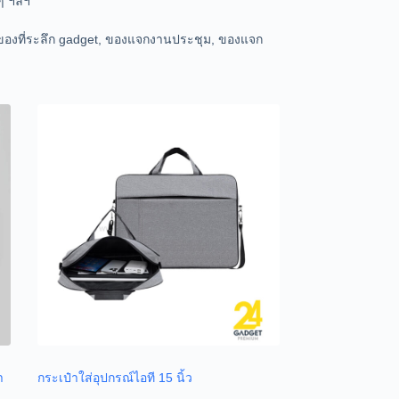
ๆ ฯลฯ
ี ของที่ระลึก gadget, ของแจกงานประชุม, ของแจก
า
กระเป๋าใส่อุปกรณ์ไอที 15 นิ้ว