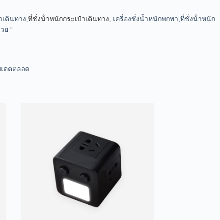
๋าเดินทาง,
ที่ชั่งน้ําหนักกระเป๋าเดินทาง,
เครื่องชั่งน้ำหนักพกพา,ที่ชั่งน้ําหนัก
่วย “
ัพเดตตลอด