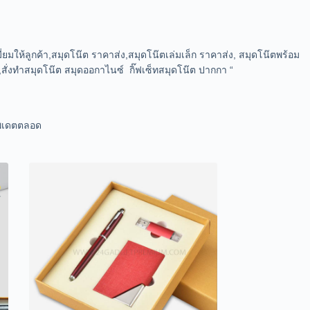
่ยมให้ลูกค้า,สมุดโน๊ต ราคาส่ง,สมุดโน๊ตเล่มเล็ก ราคาส่ง, สมุดโน๊ตพร้อม
สั่งทำสมุดโน๊ต สมุดออกาไนซ์ กิ๊ฟเซ็ทสมุดโน๊ต ปากกา “
ัพเดตตลอด