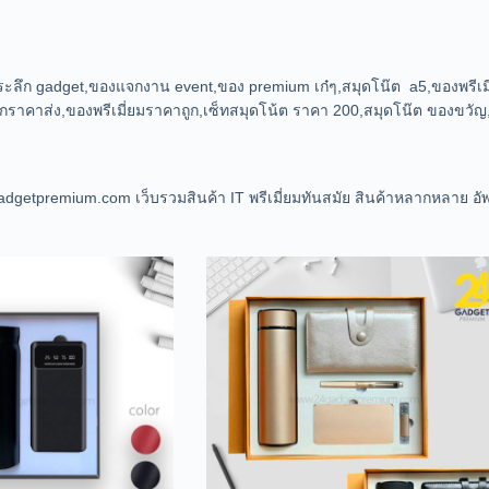
ที่ระลึก gadget,ของแจกงาน event,ของ premium เก๋ๆ,สมุดโน๊ต a5,ของพรีเมี
กราคาส่ง,ของพรีเมี่ยมราคาถูก,เซ็ทสมุดโน้ต ราคา 200,สมุดโน๊ต ของขวัญ,
dgetpremium.com เว็บรวมสินค้า IT พรีเมี่ยมทันสมัย สินค้าหลากหลาย อ