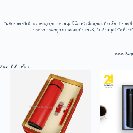
“ผลิตของพรีเมี่ยมราคาถูก,ขายส่งสมุดโน๊ต พรีเมี่ยม,ของที่ระลึก IT,ของ
ปากกา ราคาถูก สมุดออแกไนเซอร์, รับทำสมุดโน๊ตที่ระลึ
www.24ga
สินค้าที่เกี่ยวข้อง