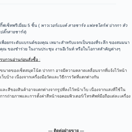
กิ๊ฟเซ็ทพรีเมี่ยม 5 ชิ้น (
พาวเวอร์แบงค์ สายชาร์จ แฟลชไดร์ฟ ปากกา หัว
ปลั๊กสายชาร์จ
)
เพื่อยกระดับแบรนด์ของคุณ เหมาะสำหรับแจกเป็นของที่ระลึก ของสมมนา
คุณ ของชำร่วย ในงานประชุม งานอีเว้นท์ หรือในโอกาสสำคัญต่างๆ
รบกวนอ่านก่อนสั่งซื้อ :
ขนาดของเซ็ตสมุดโน้ต ปากกา อาจมีความคลาดเคลื่อนจากที่แจ้งไว้หน้า
เว็บบ้าง เนื่องจากเครื่องมือวัดและวิธีการวัดที่แตกต่างกัน
และสีของสินค้าอาจแตกต่างจากรูปที่ลงไว้หน้าเว็บ เนื่องจากแสงที่ใช้ใน
การถ่ายภาพและการตั้งค่าสีหน้าจอคอมพิวเตอร์/โทรศัพท์มือถือแต่ละเครื่อง
— ติดต่อฝ่ายขาย —