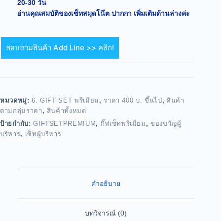
20-30 วัน
อ่านคุณสมบัติของเซ็ทสมุดโน๊ต ปากกา เพิ่มเติมด้านล่างค่ะ
สอบถามสินค้า Add Line >> คลิก!
หมวดหมู่:
6. GIFT SET พรีเมี่ยม
,
ราคา 400 บ. ขึ้นไป
,
สินค้า
ตามกลุ่มราคา
,
สินค้าทั้งหมด
ป้ายกำกับ:
GIFTSETPREMIUM
,
กิ๊ฟเซ็ทพรีเมี่ยม
,
ของขวัญผู้
บริหาร
,
เซ็ทผู้บริหาร
คำอธิบาย
บทวิจารณ์ (0)