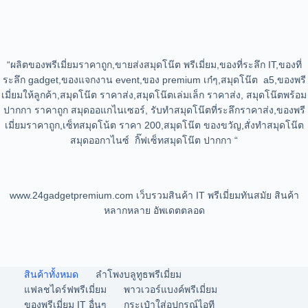
“ผลิตของพรีเมี่ยมราคาถูก,ขายส่งสมุดโน๊ต พรีเมี่ยม,ของที่ระลึก IT,ของที่
ระลึก gadget,ของแจกงาน event,ของ premium เก๋ๆ,สมุดโน๊ต a5,ของพรี
เมี่ยมให้ลูกค้า,สมุดโน๊ต ราคาส่ง,สมุดโน๊ตเล่มเล็ก ราคาส่ง, สมุดโน๊ตพร้อม
ปากกา ราคาถูก สมุดออแกไนเซอร์, รับทำสมุดโน๊ตที่ระลึกราคาส่ง,ของพรี
เมี่ยมราคาถูก,เซ็ทสมุดโน้ต ราคา 200,สมุดโน๊ต ของขวัญ,สั่งทำสมุดโน๊ต
สมุดออกาไนซ์ กิ๊ฟเซ็ทสมุดโน๊ต ปากกา “
www.24gadgetpremium.com เว็บรวมสินค้า IT พรีเมี่ยมทันสมัย สินค้า
หลากหลาย อัพเดตตลอด
สินค้าทั้งหมด
ลำโพงบลูทูธพรีเมี่ยม
แฟลชไดร์ฟพรีเมี่ยม
พาวเวอร์แบงค์พรีเมี่ยม
ของพรีเมี่ยม IT อื่นๆ
กระเป๋าใส่อุปกรณ์ไอที