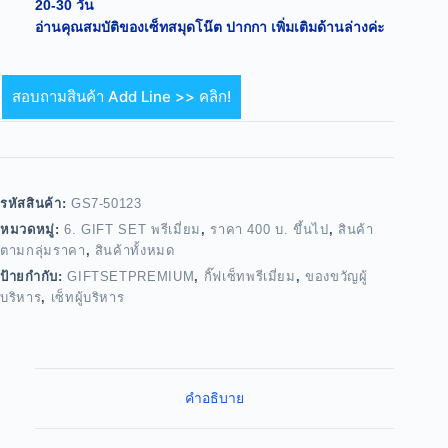
20-30 วัน
อ่านคุณสมบัติของเซ็ทสมุดโน๊ต ปากกา เพิ่มเติมด้านล่างค่ะ
สอบถามสินค้า Add Line >> คลิก!
รหัสสินค้า:
GS7-50123
หมวดหมู่:
6. GIFT SET พรีเมี่ยม
,
ราคา 400 บ. ขึ้นไป
,
สินค้า
ตามกลุ่มราคา
,
สินค้าทั้งหมด
ป้ายกำกับ:
GIFTSETPREMIUM
,
กิ๊ฟเซ็ทพรีเมี่ยม
,
ของขวัญผู้
บริหาร
,
เซ็ทผู้บริหาร
คำอธิบาย