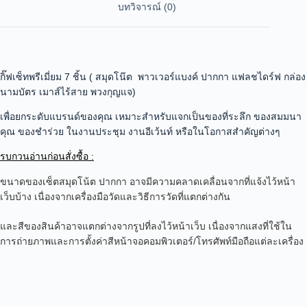
บทวิจารณ์ (0)
กิ๊ฟเซ็ทพรีเมี่ยม 7 ชิ้น ( สมุดโน๊ต พาวเวอร์แบงค์ ปากกา แฟลชไดร์ฟ กล่อง
นามบัตร เมาส์ไร้สาย พวงกุญแจ)
เพื่อยกระดับแบรนด์ของคุณ เหมาะสำหรับแจกเป็นของที่ระลึก ของสมมนา
คุณ ของชำร่วย ในงานประชุม งานอีเว้นท์ หรือในโอกาสสำคัญต่างๆ
รบกวนอ่านก่อนสั่งซื้อ :
ขนาดของเซ็ตสมุดโน้ต ปากกา อาจมีความคลาดเคลื่อนจากที่แจ้งไว้หน้า
เว็บบ้าง เนื่องจากเครื่องมือวัดและวิธีการวัดที่แตกต่างกัน
และสีของสินค้าอาจแตกต่างจากรูปที่ลงไว้หน้าเว็บ เนื่องจากแสงที่ใช้ใน
การถ่ายภาพและการตั้งค่าสีหน้าจอคอมพิวเตอร์/โทรศัพท์มือถือแต่ละเครื่อง